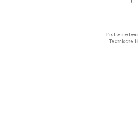
Ich habe die
datenschutzrechtlichen Hinweise
gelesen 
Probleme beim
Technische 
Impressum
|
Date